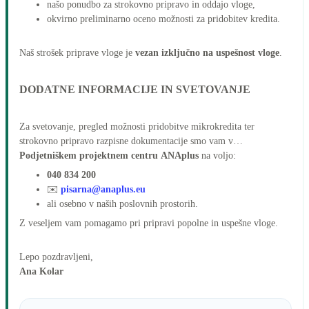
našo ponudbo za strokovno pripravo in oddajo vloge,
okvirno preliminarno oceno možnosti za pridobitev kredita.
Naš strošek priprave vloge je
vezan izključno na uspešnost vloge
.
DODATNE INFORMACIJE IN SVETOVANJE
Za svetovanje, pregled možnosti pridobitve mikrokredita ter
strokovno pripravo razpisne dokumentacije smo vam v
Podjetniškem projektnem centru ANAplus
na voljo:
040 834 200
✉️
pisarna@anaplus.eu
ali osebno v naših poslovnih prostorih.
Z veseljem vam pomagamo pri pripravi popolne in uspešne vloge.
Lepo pozdravljeni,
Ana Kolar