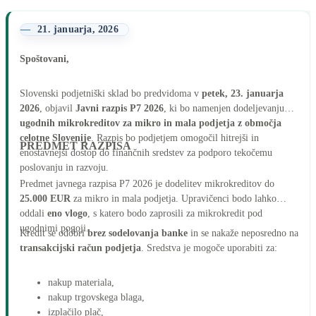
21. januarja, 2026
Spoštovani,
Slovenski podjetniški sklad bo predvidoma v
petek, 23. januarja
2026
, objavil
Javni razpis P7 2026
, ki bo namenjen dodeljevanju
ugodnih mikrokreditov za mikro in mala podjetja z območja
celotne Slovenije
. Razpis bo podjetjem omogočil hitrejši in
PREDMET RAZPISA
enostavnejši dostop do finančnih sredstev za podporo tekočemu
poslovanju in razvoju.
Predmet javnega razpisa P7 2026 je dodelitev mikrokreditov do
25.000 EUR
za mikro in mala podjetja. Upravičenci bodo lahko
oddali
eno vlogo
, s katero bodo zaprosili za mikrokredit pod
ugodnimi pogoji.
Kredit se odobri
brez sodelovanja banke
in se nakaže neposredno na
transakcijski račun podjetja
. Sredstva je mogoče uporabiti za:
nakup materiala,
nakup trgovskega blaga,
izplačilo plač,