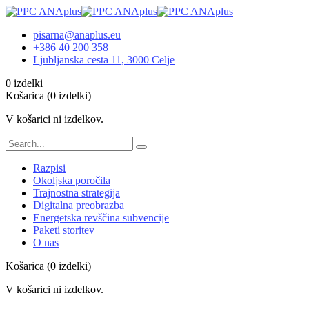
pisarna@anaplus.eu
+386 40 200 358
Ljubljanska cesta 11, 3000 Celje
0 izdelki
Košarica
(0 izdelki)
V košarici ni izdelkov.
Razpisi
Okoljska poročila
Trajnostna strategija
Digitalna preobrazba
Energetska revščina subvencije
Paketi storitev
O nas
Košarica
(0 izdelki)
V košarici ni izdelkov.