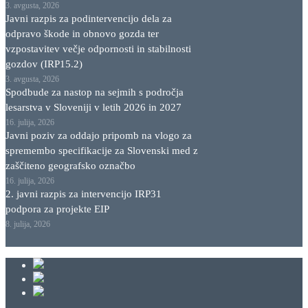
3. avgusta, 2026
Javni razpis za podintervencijo dela za
odpravo škode in obnovo gozda ter
vzpostavitev večje odpornosti in stabilnosti
gozdov (IRP15.2)
3. avgusta, 2026
Spodbude za nastop na sejmih s področja
lesarstva v Sloveniji v letih 2026 in 2027
16. julija, 2026
Javni poziv za oddajo pripomb na vlogo za
spremembo specifikacije za Slovenski med z
zaščiteno geografsko označbo
16. julija, 2026
2. javni razpis za intervencijo IRP31
podpora za projekte EIP
8. julija, 2026