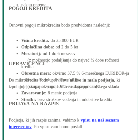
nakup opreme.
POGOJI KREDITA
Osnovni pogoji mikrokredita bodo predvidoma naslednji:
Višina kredita:
do 25.000 EUR
Odplačilna doba:
od 2 do 5 let
Moratorij:
od 1 do 6 mesecev
(z možnostjo podaljšanja do največ ½ dobe ročnosti
UPRAVIČENCI
kredita
Obrestna mera:
okvirno 37,5 % 6-mesečnega EURIBOR-ja
+ fiksni pribitek približno 0,8 %
Do mikrokredita bodo upravičena
mikro in mala podjetja
, ki
(skupaj okvirno 1,6 % na današnji dan)
izpolnjujejo razpisne pogoje Slovenskega podjetniškega sklada.
Zavarovanje:
8 menic podjetja
Stroški:
brez stroškov vodenja in odobritve kredita
PRIJAVA NA RAZPIS
Podjetja, ki jih razpis zanima, vabimo k
vpisu na naš seznam
interesentov
. Po vpisu vam bomo poslali: