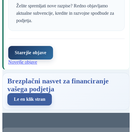
Starejše objave
Novejše objave
Brezplačni nasvet za financiranje
vašega podjetja
Le en klik stran