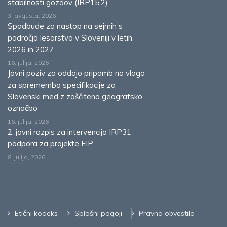
stabilnosti gozdov (IRP15.2)
3. avgusta, 2026
Spodbude za nastop na sejmih s
področja lesarstva v Sloveniji v letih
2026 in 2027
16. julija, 2026
Javni poziv za oddajo pripomb na vlogo
za spremembo specifikacije za
Slovenski med z zaščiteno geografsko
označbo
16. julija, 2026
2. javni razpis za intervencijo IRP31
podpora za projekte EIP
8. julija, 2026
Etični kodeks
Splošni pogoji
Pravna obvestila