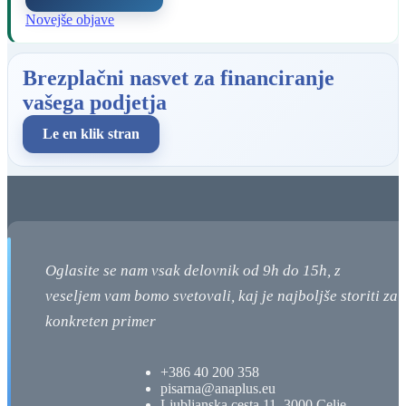
2026.
Novejše objave
Brezplačni nasvet za financiranje
Potek razpisa
vašega podjetja
Rok potekel
Le en klik stran
Rok za oddajo se je iztekel 15. 7. 2026.
Namen razpis je dodelitev
nepovratnih finančnih spodbud za
pokritje dela stroškov električne
Oglasite se nam vsak delovnik od 9h do 15h, z
veseljem vam bomo svetovali, kaj je najboljše storiti za 
energije elektrointenzivnim
konkreten primer
podjetjem v Republiki Sloveniji, s
ciljem
+386 40 200 358
pisarna@anaplus.eu
Ljubljanska cesta 11, 3000 Celje