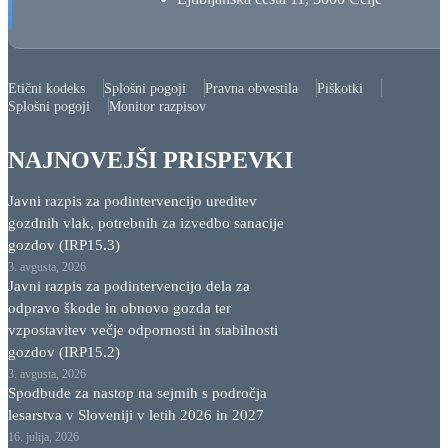
Etični kodeks
Splošni pogoji
Pravna obvestila
Piškotki
Pošlji povpraševanje
Splošni pogoji
Monitor razpisov
NAJNOVEJŠI PRISPEVKI
Osnovni podatki
Javni razpis za podintervencijo ureditev
gozdnih vlak, potrebnih za izvedbo sanacije
VIŠINA SUBVENCIONIRANJA
gozdov (IRP15.3)
DO 50%
3. avgusta, 2026
Javni razpis za podintervencijo dela za
odpravo škode in obnovo gozda ter
vzpostavitev večje odpornosti in stabilnosti
KOMU JE NAMENJEN
gozdov (IRP15.2)
ELEKTROINTEN. PODJETJIM
3. avgusta, 2026
Spodbude za nastop na sejmih s področja
lesarstva v Sloveniji v letih 2026 in 2027
16. julija, 2026
VRSTA PODPORE