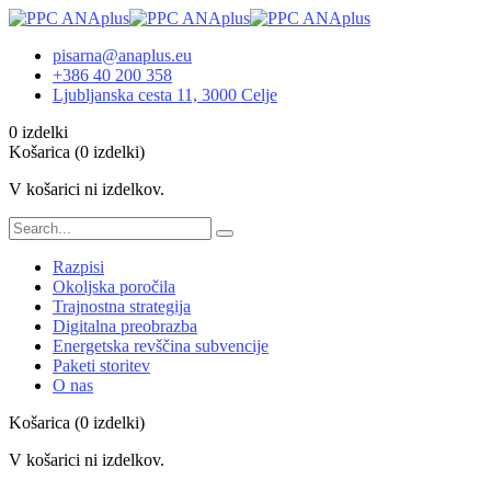
pisarna@anaplus.eu
+386 40 200 358
Ljubljanska cesta 11, 3000 Celje
0 izdelki
Košarica
(0 izdelki)
V košarici ni izdelkov.
Razpisi
Okoljska poročila
Trajnostna strategija
Digitalna preobrazba
Energetska revščina subvencije
Paketi storitev
O nas
Košarica
(0 izdelki)
V košarici ni izdelkov.