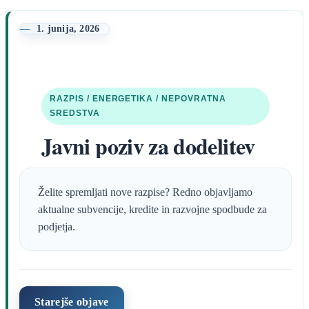
1. junija, 2026
RAZPIS / ENERGETIKA / NEPOVRATNA
SREDSTVA
Javni poziv za dodelitev
spodbud
elektrointenzivnim
podjetjem za leto 2026
RAZPIS JE ZAPRT
Rok za oddajo se je iztekel dne 15. 7.
Starejše objave